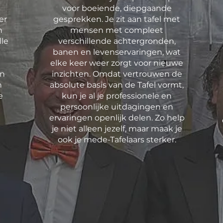
voor boeiende, diepgaande
er
gesprekken. Je zit aan tafel met
n
mensen met compleet
lle
verschillende achtergronden,
banen en levenservaringen, wat
elke keer weer zorgt voor nieuwe
en
inzichten. Omdat vertrouwen de
n
absolute basis van de Tafel vormt,
e
kun je al je professionele en
persoonlijke uitdagingen en
ervaringen openlijk delen. Zo help
je niet alleen jezelf, maar maak je
ook je mede-Tafelaars sterker.