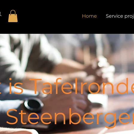
Home
Service pro
 is Tafelrond
Steenberge