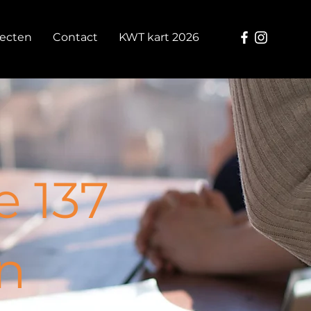
jecten
Contact
KWT kart 2026
e 137
n