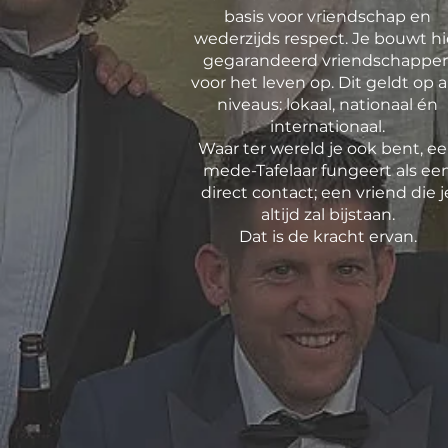
basis voor vriendschap en
wederzijds respect. Je bouwt hi
gegarandeerd vriendschappe
voor het leven op. Dit geldt op a
niveaus: lokaal, nationaal én
internationaal.
Waar ter wereld je ook bent, e
mede-Tafelaar fungeert als ee
direct contact; een vriend die j
altijd zal bijstaan.
Dat is de kracht ervan.