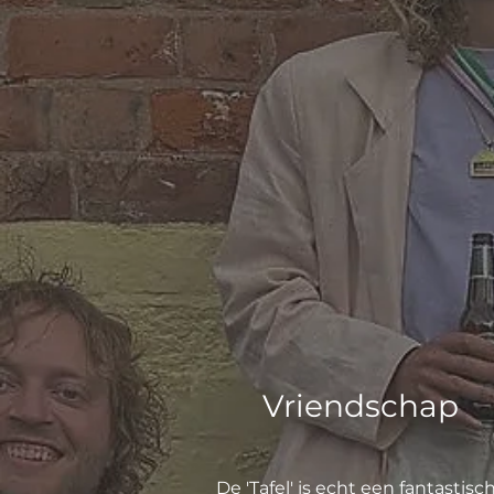
Vriendschap
De 'Tafel' is echt een fantastisc